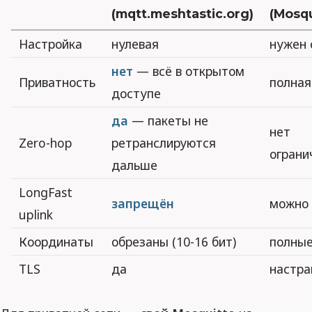
(mqtt.meshtastic.org)
(Mosqu
Настройка
нулевая
нужен 
нет
— всё в открытом
Приватность
полная
доступе
да
— пакеты не
нет
Zero-hop
ретранслируются
ограни
дальше
LongFast
запрещён
можно
uplink
Координаты
обрезаны (10-16 бит)
полны
TLS
да
настра