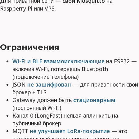
Для приватной сети —
свой Mosquitto
на
Raspberry Pi или VPS.
Ограничения
Wi-Fi и BLE взаимоисключающие
на ESP32 —
включив Wi-Fi, потеряешь Bluetooth
(подключение телефона)
JSON
не зашифрован
— для приватности свой
брокер + TLS
Gateway должен быть
стационарным
(постоянный Wi-Fi)
Канал 0 (LongFast) нельзя аплинкить на
публичный брокер
MQTT
не улучшает LoRa-покрытие
— это
параллельный канал через интернет, не