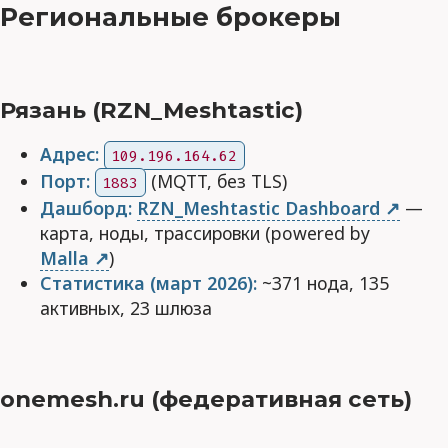
Региональные брокеры
Рязань (RZN_Meshtastic)
Адрес:
109.196.164.62
Порт:
(MQTT, без TLS)
1883
Дашборд:
RZN_Meshtastic Dashboard
—
карта, ноды, трассировки (powered by
Malla
)
Статистика (март 2026):
~371 нода, 135
активных, 23 шлюза
onemesh.ru (федеративная сеть)