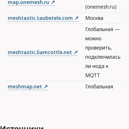
map.onemesh.ru
(onemesh.ru)
meshtastic.taubetele.com
Москва
Глобальная —
можно
проверить,
meshtastic.liamcottle.net
подключилась
ли нода к
MQTT
meshmap.net
Глобальная
Источники