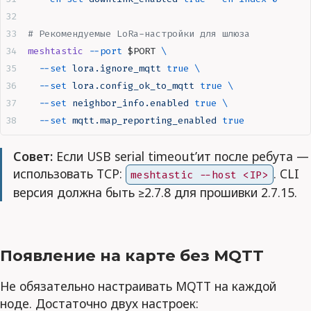
# Рекомендуемые LoRa-настройки для шлюза
meshtastic
 --port
 $PORT
 \
  --set
 lora.ignore_mqtt
 true
 \
  --set
 lora.config_ok_to_mqtt
 true
 \
  --set
 neighbor_info.enabled
 true
 \
  --set
 mqtt.map_reporting_enabled
 true
Совет:
Если USB serial timeout’ит после ребута —
использовать TCP:
. CLI
meshtastic --host <IP>
версия должна быть ≥2.7.8 для прошивки 2.7.15.
Появление на карте без MQTT
Не обязательно настраивать MQTT на каждой
ноде. Достаточно двух настроек: