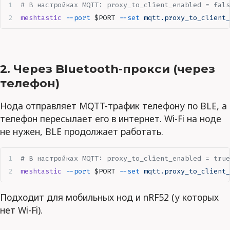
# В настройках MQTT: proxy_to_client_enabled = fals
meshtastic
 --port
 $PORT
 --set
 mqtt.proxy_to_client_
2. Через Bluetooth-прокси (через
телефон)
Нода отправляет MQTT-трафик телефону по BLE, а
телефон пересылает его в интернет. Wi-Fi на ноде
не нужен, BLE продолжает работать.
# В настройках MQTT: proxy_to_client_enabled = true
meshtastic
 --port
 $PORT
 --set
 mqtt.proxy_to_client_
Подходит для мобильных нод и nRF52 (у которых
нет Wi-Fi).