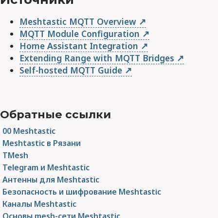
Meshtastic MQTT Overview
MQTT Module Configuration
Home Assistant Integration
Extending Range with MQTT Bridges
Self-hosted MQTT Guide
Обратные ссылки
00 Meshtastic
Meshtastic в Рязани
TMesh
Telegram и Meshtastic
Антенны для Meshtastic
Безопасность и шифрование Meshtastic
Каналы Meshtastic
Основы mesh-сети Meshtastic