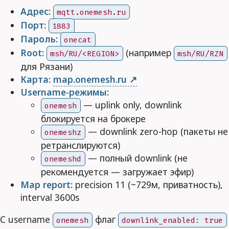
Адрес:
mqtt.onemesh.ru
Порт:
1883
Пароль:
onecat
Root:
(например
msh/RU/<REGION>
msh/RU/RZN
для Рязани)
Карта:
map.onemesh.ru
Username-режимы:
— uplink only, downlink
onemesh
блокируется на брокере
— downlink zero-hop (пакеты не
onemeshz
ретранслируются)
— полный downlink (не
onemeshd
рекомендуется — загружает эфир)
Map report:
precision 11 (~729м, приватность),
interval 3600s
С username
флаг
onemesh
downlink_enabled: true