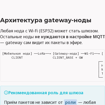
Архитектура gateway-ноды
Любая нода с Wi-Fi (ESP32) может стать шлюзом.
Остальные ноды
не нуждаются в настройке MQTT
— gateway сам видит их пакеты в эфире.
[Мобильная нода] ──LoRa──→ [Gateway-нода] ──Wi-Fi──→ [M
     CLIENT                CLIENT_BASE + GW            
                                                   ┌───
                                                   │ Ho
                                                   │ No
                                                   │ Te
Рекомендованная роль для шлюза
Приём пакетов не зависит от
роли
— любая