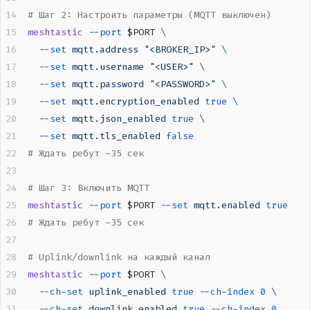
# Шаг 2: Настроить параметры (MQTT выключен)
meshtastic
 --port
 $PORT
 \
  --set
 mqtt.address
 "
<BROKER_IP>
"
 \
  --set
 mqtt.username
 "
<USER>
"
 \
  --set
 mqtt.password
 "
<PASSWORD>
"
 \
  --set
 mqtt.encryption_enabled
 true
 \
  --set
 mqtt.json_enabled
 true
 \
  --set
 mqtt.tls_enabled
 false
# Ждать ребут ~35 сек
# Шаг 3: Включить MQTT
meshtastic
 --port
 $PORT
 --set
 mqtt.enabled
 true
# Ждать ребут ~35 сек
# Uplink/downlink на каждый канал
meshtastic
 --port
 $PORT
 \
  --ch-set
 uplink_enabled
 true
 --ch-index
 0
 \
  --ch-set
 downlink_enabled
 true
 --ch-index
 0