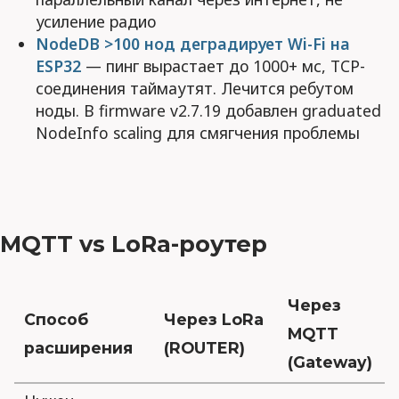
усиление радио
NodeDB >100 нод деградирует Wi-Fi на
ESP32
— пинг вырастает до 1000+ мс, TCP-
соединения таймаутят. Лечится ребутом
ноды. В firmware v2.7.19 добавлен graduated
NodeInfo scaling для смягчения проблемы
MQTT vs LoRa-роутер
Через
Способ
Через LoRa
MQTT
расширения
(ROUTER)
(Gateway)