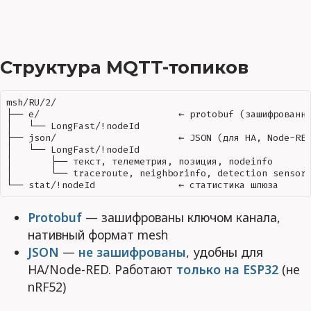
Структура MQTT-топиков
msh/RU/2/

├── e/                         ← protobuf (зашифрованны
│   └── LongFast/!nodeId

├── json/                      ← JSON (для HA, Node-RED
│   └── LongFast/!nodeId

│       ├── текст, телеметрия, позиция, nodeinfo

│       └── traceroute, neighborinfo, detection sensor

Protobuf
— зашифрованы ключом канала,
нативный формат mesh
JSON
—
не зашифрованы
, удобны для
HA/Node-RED. Работают
только на ESP32
(не
nRF52)