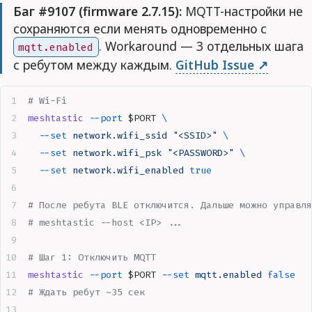
Баг #9107 (firmware 2.7.15):
MQTT-настройки не
сохраняются если менять одновременно с
. Workaround — 3 отдельных шага
mqtt.enabled
с ребутом между каждым.
GitHub Issue
# Wi-Fi
meshtastic
 --port
 $PORT
 \
  --set
 network.wifi_ssid
 "
<SSID>
"
 \
  --set
 network.wifi_psk
 "
<PASSWORD>
"
 \
  --set
 network.wifi_enabled
 true
# После ребута BLE отключится. Дальше можно управля
# meshtastic --host <IP> ...
# Шаг 1: Отключить MQTT
meshtastic
 --port
 $PORT
 --set
 mqtt.enabled
 false
# Ждать ребут ~35 сек