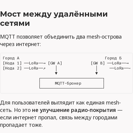
Мост между удалёнными
сетями
MQTT позволяет объединить два mesh-острова
через интернет:
Город А                                    Город Б

[Нода 1] ──LoRa──→ [GW A]            [GW B] ──LoRa──→ [
[Нода 2] ──LoRa──↗    │                │     ──LoRa──→ 
                      ▼                ▼

               ┌──────────────────────────┐

               │      MQTT-брокер         │

Для пользователей выглядит как единая mesh-
сеть. Но это
не улучшение радио-покрытия
—
если интернет пропал, связь между городами
пропадает тоже.