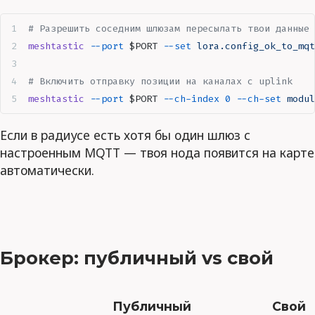
# Разрешить соседним шлюзам пересылать твои данные 
meshtastic
 --port
 $PORT
 --set
 lora.config_ok_to_mqt
# Включить отправку позиции на каналах с uplink
meshtastic
 --port
 $PORT
 --ch-index
 0
 --ch-set
 modul
Если в радиусе есть хотя бы один шлюз с
настроенным MQTT — твоя нода появится на карте
автоматически.
Брокер: публичный vs свой
Публичный
Свой