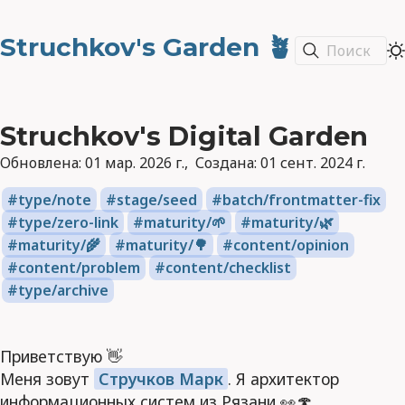
Struchkov's Garden 🪴
Поиск
Struchkov's Digital Garden
Обновлена:
01 мар. 2026 г.
Создана:
01 сент. 2024 г.
type/note
stage/seed
batch/frontmatter-fix
type/zero-link
maturity/🌱
maturity/🌿
maturity/🌾
maturity/🌳
content/opinion
content/problem
content/checklist
type/archive
Приветствую 👋
Меня зовут
Стручков Марк
. Я архитектор
информационных систем из Рязани 👀🍄