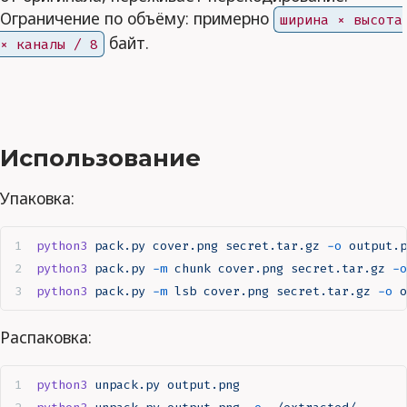
Ограничение по объёму: примерно
ширина × высота
байт.
× каналы / 8
Использование
Упаковка:
python3
 pack.py
 cover.png
 secret.tar.gz
 -o
 output.p
python3
 pack.py
 -m
 chunk
 cover.png
 secret.tar.gz
 -o
python3
 pack.py
 -m
 lsb
 cover.png
 secret.tar.gz
 -o
 o
Распаковка:
python3
 unpack.py
 output.png