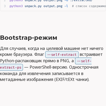
python3
 unpack.py
 output.png
 -o
 ./extracted/
python3
 unpack.py
 output.png
 -l
  # список содержимо
Bootstrap-режим
Для случаев, когда на целевой машине нет ничего
кроме браузера. Флаг
встраивает
--self-extract
Python-распаковщик прямо в PNG, а
--self-
— PowerShell-версию. Однострочная
extract-ps
команда для извлечения записывается в
метаданные изображения (EXIF/tEXt чанки).