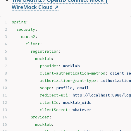
WireMock Cloud
spring
:
  security
:
    oauth2
:
      client
:
        registration
:
          mocklab
:
            provider
:
 mocklab
            client-authentication-method
:
 client_se
            authorization-grant-type
:
 authorization
            scope
:
 profile, email
            redirect-uri
:
 http://localhost:8080/log
            clientId
:
 mocklab_oidc
            clientSecret
:
 whatever
        provider
:
          mocklab
: