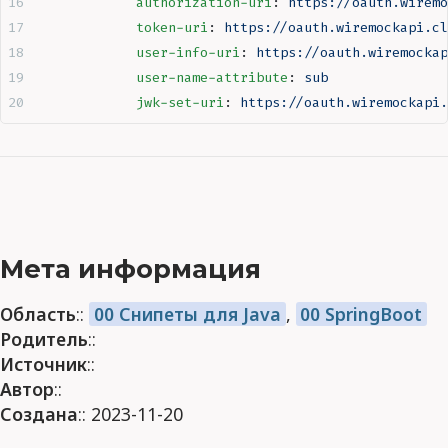
            authorization-uri
:
 https://oauth.wiremo
            token-uri
:
 https://oauth.wiremockapi.cl
            user-info-uri
:
 https://oauth.wiremockap
            user-name-attribute
:
 sub
            jwk-set-uri
:
 https://oauth.wiremockapi.
Мета информация
Область
::
00 Снипеты для Java
,
00 SpringBoot
Родитель
::
Источник
::
Автор
::
Создана
:: 2023-11-20