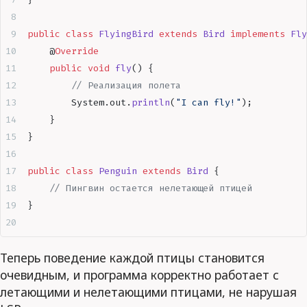
public
 class
 FlyingBird
 extends
 Bird
 implements
 Fly
    @
Override
    public
 void
 fly
()
 {
        // Реализация полета
        System
.
out
.
println
(
"
I can fly!
"
);
    }
}
public
 class
 Penguin
 extends
 Bird
 {
    // Пингвин остается нелетающей птицей
}
Теперь поведение каждой птицы становится
очевидным, и программа корректно работает с
летающими и нелетающими птицами, не нарушая