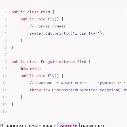
public
 class
 Bird
 {
    public
 void
 fly
()
 {
        // Логика полета
        System
.
out
.
println
(
"
I can fly!
"
);
    }
}
public
 class
 Penguin
 extends
 Bird
 {
    @
Override
    public
 void
 fly
()
 {
        // Пингвин не может летать — нарушение LSP
        throw
 new
 UnsupportedOperationException
(
"
Pe
    }
}
В данном случае класс
нарушает
Penguin