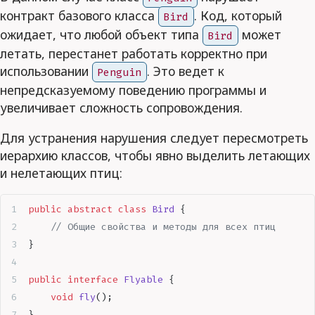
контракт базового класса
. Код, который
Bird
ожидает, что любой объект типа
может
Bird
летать, перестанет работать корректно при
использовании
. Это ведет к
Penguin
непредсказуемому поведению программы и
увеличивает сложность сопровождения.
Для устранения нарушения следует пересмотреть
иерархию классов, чтобы явно выделить летающих
и нелетающих птиц:
public
 abstract
 class
 Bird
 {
    // Общие свойства и методы для всех птиц
}
public
 interface
 Flyable
 {
    void
 fly
();
}