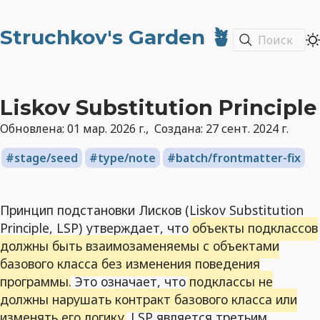
Struchkov's Garden 🪴
Поиск
Liskov Substitution Principle
Обновлена:
01 мар. 2026 г.
Создана:
27 сент. 2024 г.
stage/seed
type/note
batch/frontmatter-fix
Принцип подстановки Лисков (Liskov Substitution
Principle, LSP) утверждает, что
объекты подклассов
должны быть взаимозаменяемы с объектами
базового класса без изменения поведения
программы
. Это означает, что
подклассы не
должны нарушать контракт базового класса или
изменять его логику
. LSP является третьим