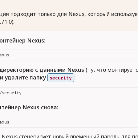
G
ция подходит только для Nexus, который используе
71.0).
онтейнер Nexus:
 директорию с данными Nexus
(ту, что монтируетс
 и
удалите папку
:
security
нтейнер Nexus снова:
 Nexus сгенерирует новый временный пароль для п