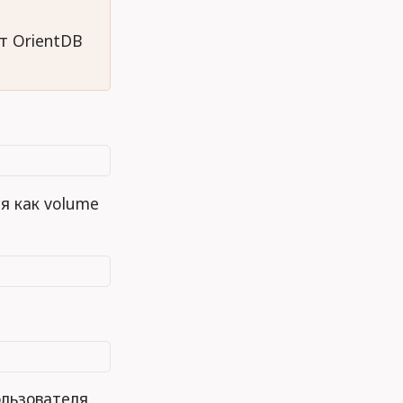
т OrientDB
я как volume
ользователя