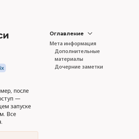
си
Оглавление
Мета информация
Дополнительные
материалы
Дочерние заметки
ix
имер, после
доступ —
щем запуске
м. Все
.