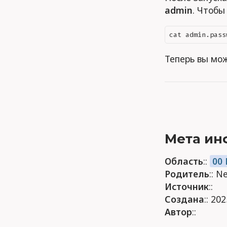
admin
. Чтобы
Теперь вы мож
Мета ин
Область
::
00
Родитель
:: 
Источник
::
Создана
:: 20
Автор
::