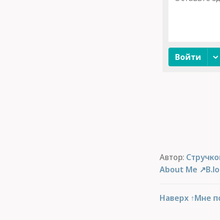
Автор:
Стручко
About Me
B.l
Наверх ↑
Мне п