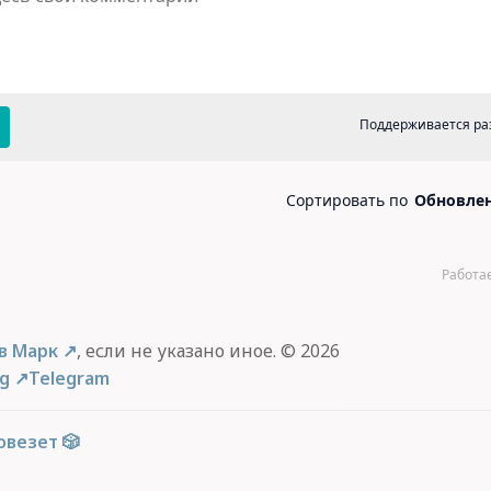
в Марк
, если не указано иное. © 2026
og
Telegram
овезет 🎲