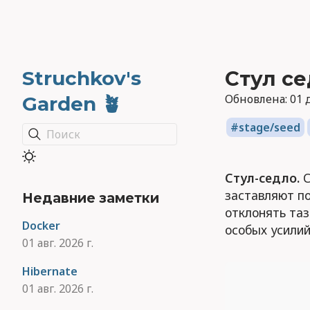
Struchkov's
Стул с
Обновлена:
01 д
Garden 🪴
stage/seed
Поиск
Стул-седло.
С
заставляют по
Недавние заметки
отклонять таз
Docker
особых усили
01 авг. 2026 г.
Hibernate
01 авг. 2026 г.