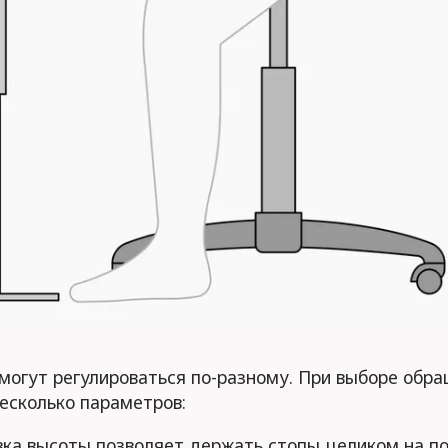
могут регулироваться по-разному. При выборе обр
есколько параметров:
вка высоты позволяет держать стопы целиком на пол