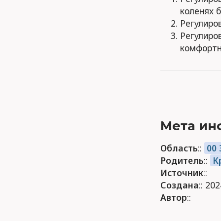
коленях б
Регулиров
Регулиро
комфортн
Мета ин
Область
::
00
Родитель
::
К
Источник
::
Создана
:: 20
Автор
::