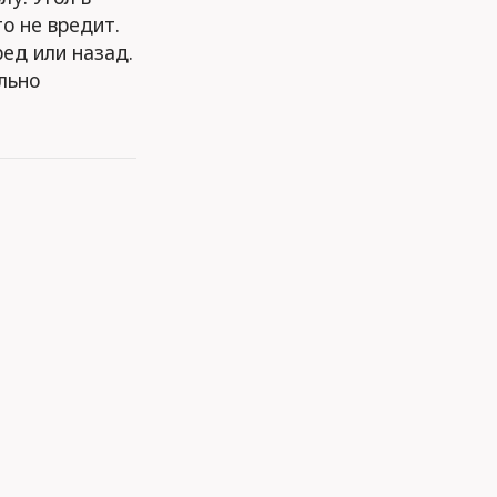
о не вредит.
ред или назад.
льно