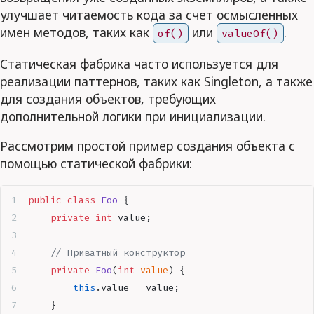
улучшает читаемость кода за счет осмысленных
имен методов, таких как
или
.
of()
valueOf()
Статическая фабрика часто используется для
реализации паттернов, таких как Singleton, а также
для создания объектов, требующих
дополнительной логики при инициализации.
Рассмотрим простой пример создания объекта с
помощью статической фабрики:
public
 class
 Foo
 {
    private
 int
 value
;
    // Приватный конструктор
    private
 Foo
(
int
 value
)
 {
        this
.
value
 =
 value
;
    }