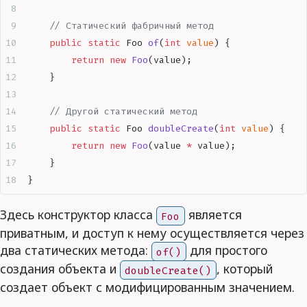
    // Статический фабричный метод
    public
 static
 Foo 
of
(
int
 value
)
 {
        return
 new
 Foo
(
value
);
    }
    // Другой статический метод
    public
 static
 Foo 
doubleCreate
(
int
 value
)
 {
        return
 new
 Foo
(
value 
*
 value
);
    }
}
Здесь конструктор класса
является
Foo
приватным, и доступ к нему осуществляется через
два статических метода:
для простого
of()
создания объекта и
, который
doubleCreate()
создает объект с модифицированным значением.