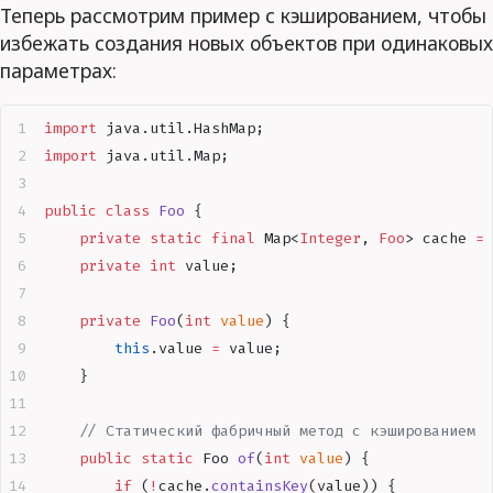
Теперь рассмотрим пример с кэшированием, чтобы
избежать создания новых объектов при одинаковых
параметрах:
import
 java
.
util
.
HashMap
;
import
 java
.
util
.
Map
;
public
 class
 Foo
 {
    private
 static
 final
 Map
<
Integer
,
 Foo
>
 cache
 =
 
    private
 int
 value
;
    private
 Foo
(
int
 value
)
 {
        this
.
value
 =
 value
;
    }
    // Статический фабричный метод с кэшированием
    public
 static
 Foo 
of
(
int
 value
)
 {
        if
 (
!
cache
.
containsKey
(
value
))
 {