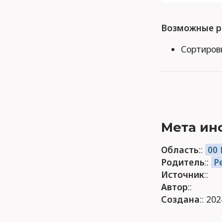
Возможные р
Сортиров
Мета ин
Область
::
00
Родитель
::
Р
Источник
::
Автор
::
Создана
:: 20