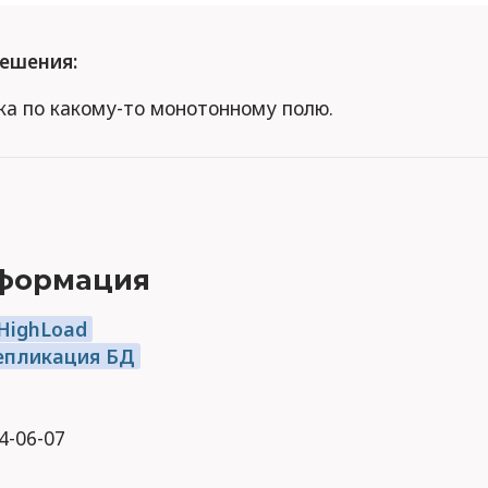
ешения:
ка по какому-то монотонному полю.
формация
 HighLoad
епликация БД
24-06-07