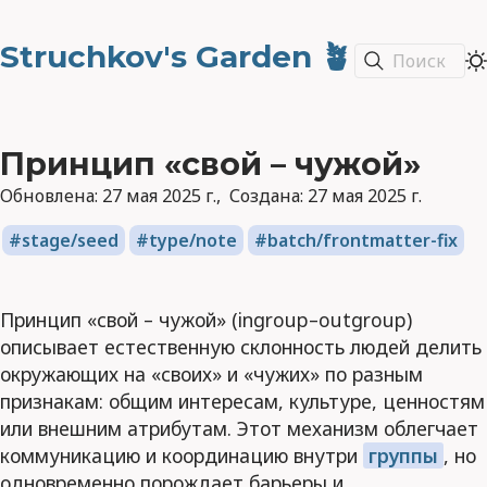
Struchkov's Garden 🪴
Поиск
Принцип «свой – чужой»
Обновлена:
27 мая 2025 г.
Создана:
27 мая 2025 г.
stage/seed
type/note
batch/frontmatter-fix
Принцип «свой – чужой» (ingroup–outgroup)
описывает естественную склонность людей делить
окружающих на «своих» и «чужих» по разным
признакам: общим интересам, культуре, ценностям
или внешним атрибутам. Этот механизм облегчает
коммуникацию и координацию внутри
группы
, но
одновременно порождает барьеры и