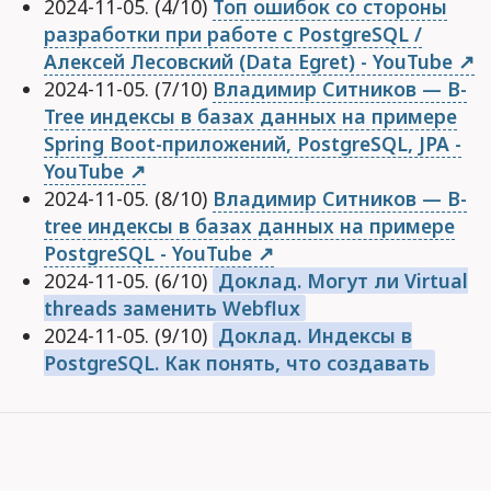
2024-11-05. (4/10)
Топ ошибок со стороны
разработки при работе с PostgreSQL /
Алексей Лесовский (Data Egret) - YouTube
2024-11-05. (7/10)
Владимир Ситников — B-
Tree индексы в базах данных на примере
Spring Boot-приложений, PostgreSQL, JPA -
YouTube
2024-11-05. (8/10)
Владимир Ситников — B-
tree индексы в базах данных на примере
PostgreSQL - YouTube
2024-11-05. (6/10)
Доклад. Могут ли Virtual
threads заменить Webflux
2024-11-05. (9/10)
Доклад. Индексы в
PostgreSQL. Как понять, что создавать