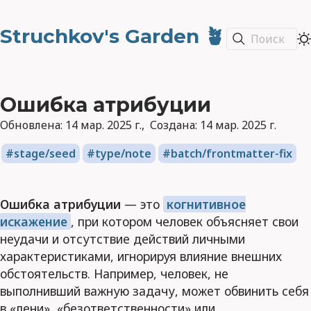
Struchkov's Garden 🪴
Поиск
Ошибка атрибуции
Обновлена:
14 мар. 2025 г.
Создана:
14 мар. 2025 г.
stage/seed
type/note
batch/frontmatter-fix
Ошибка атрибуции
— это
когнитивное
искажение
, при котором человек объясняет свои
неудачи и отсутствие действий личными
характеристиками, игнорируя влияние внешних
обстоятельств. Например, человек, не
выполнивший важную задачу, может обвинить себя
в «лени», «безответственности» или