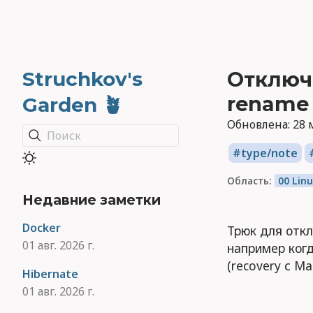
Struchkov's
Отключ
rename 
Garden 🪴
Обновлена:
28 
Поиск
type/note
Область:
00 Lin
Недавние заметки
Docker
Трюк для отк
01 авг. 2026 г.
например ког
(recovery с Ma
Hibernate
01 авг. 2026 г.