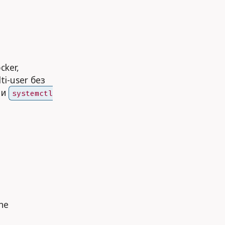
cker,
ti-user без
 и
systemctl
ne