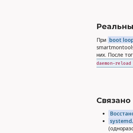
Реальны
При
boot loo
smartmontools
них. После то
daemon-reload
Связано
Восстано
systemd.
(однораз