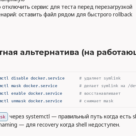
 отключить сервис для теста перед перезагрузкой
нарий: оставить файл рядом для быстрого rollback
тная альтернатива (на работа
)
mctl
 disable
 docker.service
      # удаляет symlink
mctl
 mask
 docker.service
         # делает symlink на /de
mctl
 enable
 docker.service
       # восстанавливает
mctl
 unmask
 docker.service
       # снимает mask
через systemctl — правильный путь когда есть sh
ask
naming — для recovery когда shell недоступен.