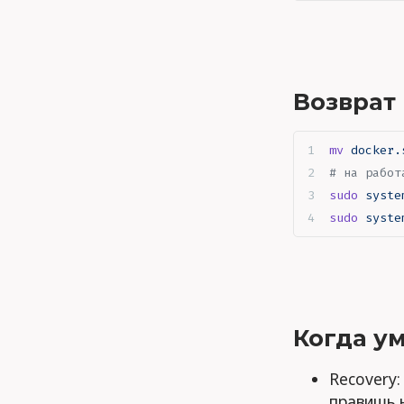
Возврат
mv
 docker.
# на работ
sudo
 syste
sudo
 syste
Когда у
Recovery:
правишь 