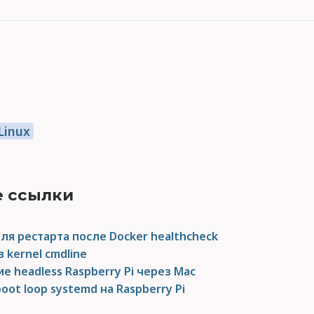
Linux
 ссылки
для рестарта после Docker healthcheck
 kernel cmdline
е headless Raspberry Pi через Mac
oot loop systemd на Raspberry Pi