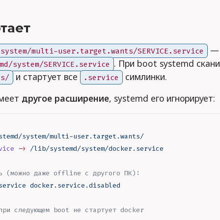
отает
— 
/system/multi-user.target.wants/SERVICE.service
. При boot systemd скан
md/system/SERVICE.service
и стартует все
симлинки.
ts/
.service
имеет
другое расширение
, systemd его игнорирует:
stemd/system/multi-user.target.wants/
vice
 -
>
 /lib/systemd/system/docker.service
ь (можно даже offline с другого ПК):
service
 docker.service.disabled
при следующем boot не стартует docker