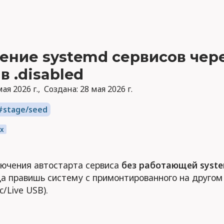
ение systemd сервисов чер
в .disabled
мая 2026 г.
Создана:
28 мая 2026 г.
stage/seed
ux
лючения автостарта сервиса
без работающей syst
да правишь систему с примонтированного на другом
c/Live USB).