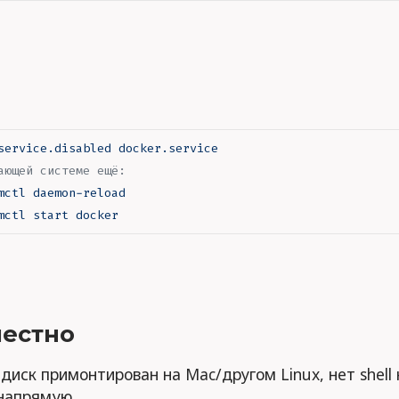
service.disabled
 docker.service
ающей системе ещё:
mctl
 daemon-reload
mctl
 start
 docker
местно
 диск примонтирован на Mac/другом Linux, нет shell 
напрямую