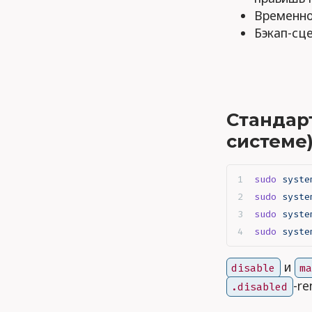
Временно
Бэкап-сце
Стандар
системе
sudo
 syste
sudo
 syste
sudo
 syste
sudo
 syste
и
disable
m
-re
.disabled