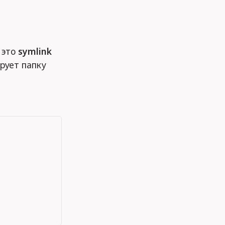
это
symlink
ирует папку