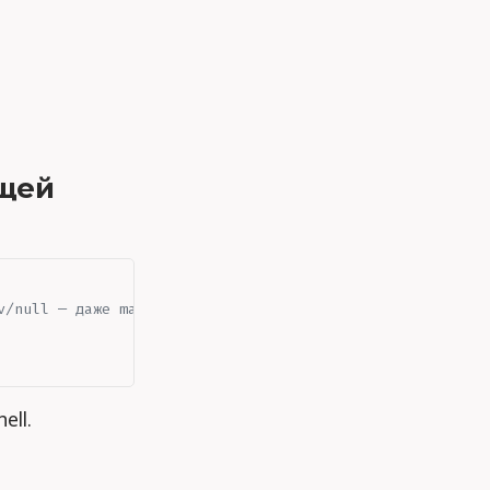
ющей
v/null — даже manual start невозможен
ell.