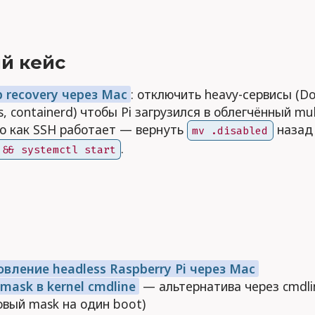
й кейс
p recovery через Mac
: отключить heavy-сервисы (Do
, containerd) чтобы Pi загрузился в облегчённый mul
го как SSH работает — вернуть
назад
mv .disabled
.
 && systemctl start
вление headless Raspberry Pi через Mac
mask в kernel cmdline
— альтернатива через cmdli
овый mask на один boot)