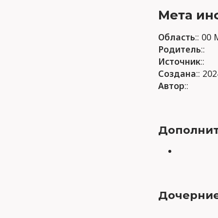
Мета ин
Область
:: 00
Родитель
::
Источник
::
Создана
:: 20
Автор
::
Дополнит
Дочерние