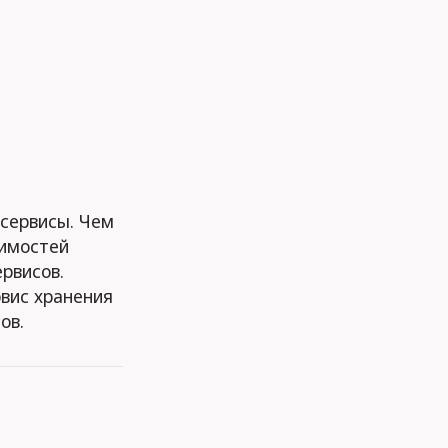
 сервисы. Чем
симостей
ервисов.
рвис хранения
ов.