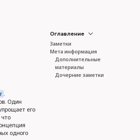
Оглавление
Заметки
Мета информация
Дополнительные
материалы
Дочерние заметки
т
.
ов. Один
упрощает его
 что
концепция
ных одного