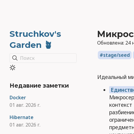
Struchkov's
Микрос
Обновлена:
24 н
Garden 🪴
stage/seed
Поиск
Идеальный ми
Недавние заметки
Единств
Микросер
Docker
контекст
01 авг. 2026 г.
разбиени
Hibernate
ограниче
01 авг. 2026 г.
предметн