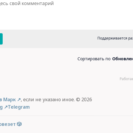
в Марк
, если не указано иное. © 2026
og
Telegram
овезет 🎲