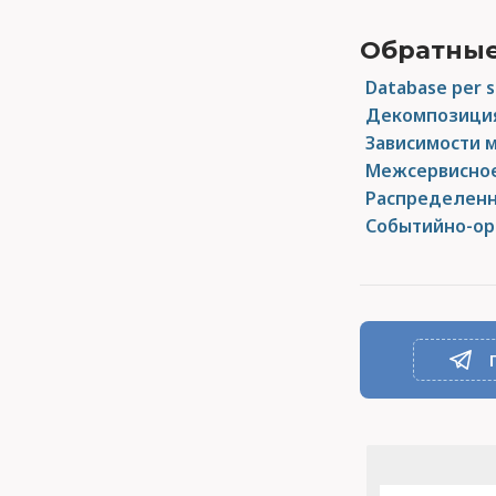
Обратные
Database per s
Декомпозиция
Зависимости 
Межсервисное
Распределенн
Событийно-о