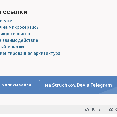
 ссылки
ervice
 на микросервисы
микросервисов
 взаимодействие
ый монолит
риентированная архитектура
на Struchkov.Dev в Telegram
Подписывайся