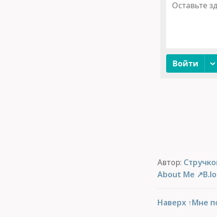
Автор:
Стручко
About Me
B.l
Наверх ↑
Мне п