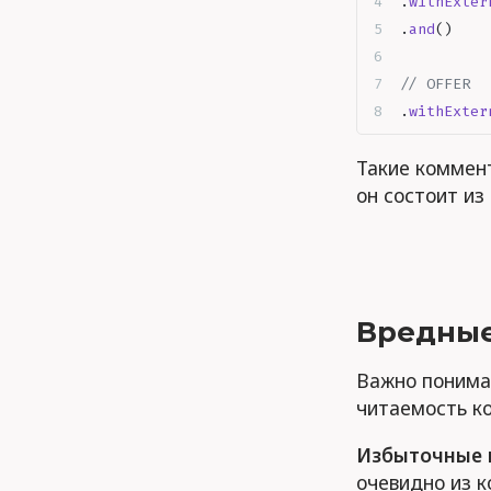
.
withExter
.
and
()
// OFFER
.
withExter
Такие коммент
он состоит из
Вредные
Важно понимат
читаемость ко
Избыточные 
очевидно из к