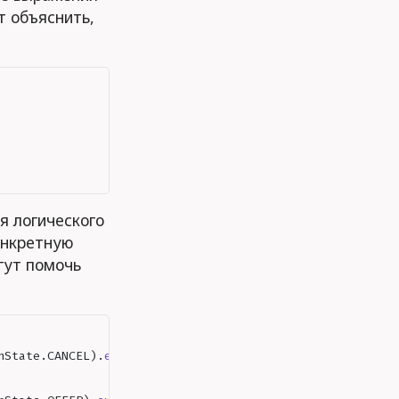
 объяснить,
я логического
онкретную
гут помочь
nState
.
CANCEL
).
event
(
ApplicationEvent
.
SCORING_FAILED
)