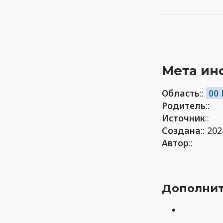
Мета ин
Область
::
00
Родитель
::
Источник
::
Создана
:: 20
Автор
::
Дополнит