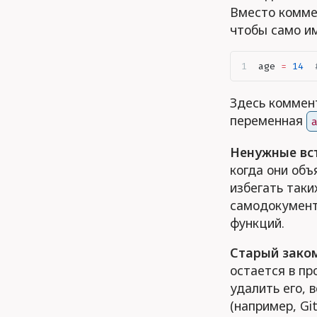
Вместо комме
чтобы само и
age 
=
 14
  
Здесь коммент
переменная
Ненужные вс
когда они об
избегать таки
самодокумент
функций.
Старый зако
остается в пр
удалить его, 
(например, Git