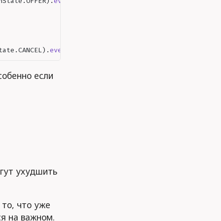
nState
.
OFFER
).
event
(
ApplicationEvent
.
SCORING_PASSED
)
tate
.
CANCEL
).
event
(
ApplicationEvent
.
OFFER_DENIED
)
собенно если
огут ухудшить
 то, что уже
я на важном.