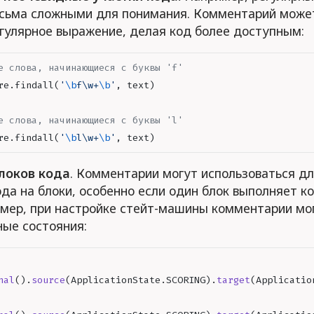
есьма сложными для понимания. Комментарий может
гулярное выражение, делая код более доступным:
е слова, начинающиеся с буквы 'f'
re
.
findall
(
'
\b
f\w+
\b
'
,
 text
)
е слова, начинающиеся с буквы 'l'
re
.
findall
(
'
\b
l\w+
\b
'
,
 text
)
локов кода
. Комментарии могут использоваться дл
да на блоки, особенно если один блок выполняет к
имер, при настройке стейт-машины комментарии мо
ные состояния:
nal
().
source
(
ApplicationState
.
SCORING
).
target
(
Applicatio