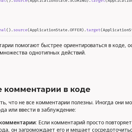
nal
().
source
(
ApplicationState
.
SCORING
).
target
(
Applicatio
nal
().
source
(
ApplicationState
.
OFFER
).
target
(
ApplicationS
арии помогают быстрее ориентироваться в коде, о
 множества однотипных действий.
 комментарии в коде
ь, что не все комментарии полезны. Иногда они м
да или ввести в заблуждение:
комментарии
: Если комментарий просто повторяет
ода, он загромождает его и мешает сосредоточитьс