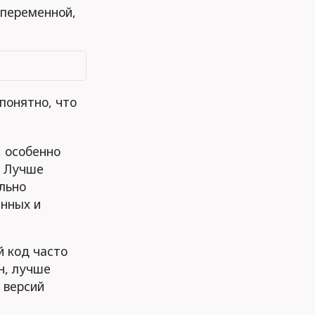
 переменной,
 понятно, что
, особенно
. Лучше
льно
нных и
й код часто
н, лучше
 версий