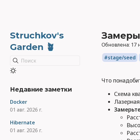
Struchkov's
Замеры
Обновлена:
17 н
Garden 🪴
stage/seed
Поиск
Что понадоби
Недавние заметки
Схема кв
Лазерная
Docker
Замерьте
01 авг. 2026 г.
Расс
Hibernate
Высо
01 авг. 2026 г.
Расс