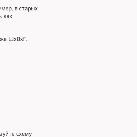
имер, в старых
, как
кже ШхВхГ.
зуйте схему