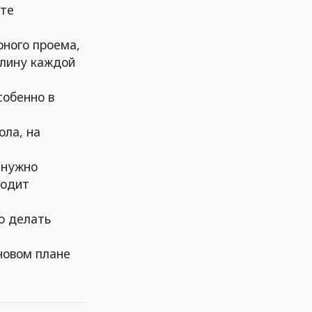
йте
ного проема,
длину каждой
собенно в
ола, на
 нужно
ходит
о делать
новом плане