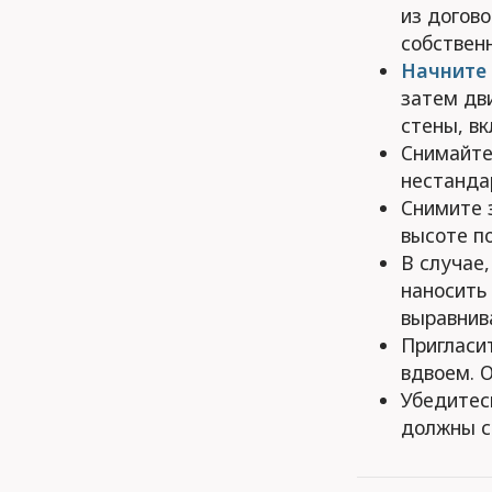
из догов
собственн
Начните 
затем дв
стены, в
Снимайте
нестанда
Снимите з
высоте по
В случае,
наносить
выравнив
Пригласит
вдвоем. 
Убедитес
должны с