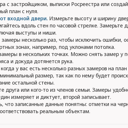
ора с застройщиком, выписки Росреестра или созда
ый план с нуля.
от входной двери.
Измерьте высоту и ширину двер
игайтесь вдоль стен по часовой стрелке. Замерьте 
ключая выступы и ниши.
 замеры несколько раз, чтобы исключить ошибки, о
ртных зонах, например, под уклонами потолка.
амеры в нескольких точках. Можно снять замер у п
яса и докуда дотянется рука.
 когда у вас есть несколько разных замеров на план
 минимальный размер, так как по нему будет проис
ание остальной стены.
е друга или кого-то из членов семьи. Замеры удобн
Один измеряет и диктует, второй записывает.
ь, что записанные данные понятны: отметки на чер
оответствовать реальным объектам.