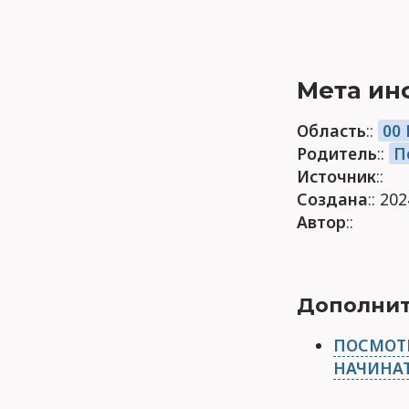
Мета ин
Область
::
00
Родитель
::
П
Источник
::
Создана
:: 20
Автор
::
Дополнит
ПОСМОТР
НАЧИНАТ