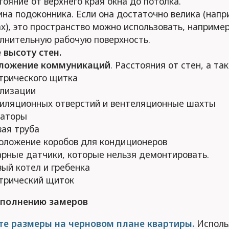
тояние от верхнего края окна до потолка.
ина подоконника. Если она достаточно велика (напр
х), это пространство можно использовать, например
лнительную рабочую поверхность.
 высоту стен.
ложение коммуникаций
. Расстояния от стен, а та
трического щитка
лизации
иляционных отверстий и вентеляционные шахты
аторы
вая труба
оложение коробов для кондиционеров
рные датчики, которые нельзя демонтировать.
вый котел и гребенка
трический щиток
ыполнению замеров
е размеры на черновом плане квартиры.
Исполь