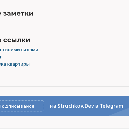
 заметки
 ссылки
т своими силами
т
ка квартиры
на Struchkov.Dev в Telegram
Подписывайся