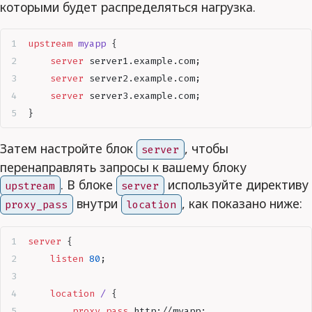
которыми будет распределяться нагрузка.
upstream
 myapp 
{
	server
 server1.example.com;
	server
 server2.example.com;
	server
 server3.example.com;
}
Затем настройте блок
, чтобы
server
перенаправлять запросы к вашему блоку
. В блоке
используйте директиву
upstream
server
внутри
, как показано ниже:
proxy_pass
location
server
 {
    listen 
80
;
    location
 / 
{
        proxy_pass 
http://myapp
;