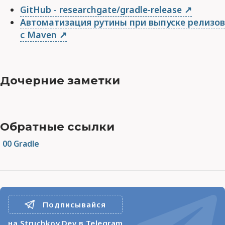
GitHub - researchgate/gradle-release
Автоматизация рутины при выпуске релизов
с Maven
Дочерние заметки
Обратные ссылки
00 Gradle
Подписывайся
на Struchkov.Dev в Telegram