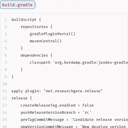
:
build.gradle
buildscript {  
    repositories {  
        gradlePluginPortal()  
        mavenCentral()  
    }  
    dependencies {  
        classpath 'org.kordamp.gradle:jandex-gradle
    }  
}
apply plugin: "net.researchgate.release"  
release {  
    createReleaseTag.enabled = false  
    pushReleaseVersionBranch = 'rc'  
    preTagCommitMessage = 'Candidate release versio
    newVersionCommitMessage = 'New develop version 