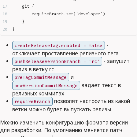
    git {  
        requireBranch.set('developer')  
    }  
}
-
createReleaseTag.enabled = false
отключает проставление релизного тега
- запушит
pushReleaseVersionBranch = 'rc'
релиз в ветку rc
и
preTagCommitMessage
задает текст в
newVersionCommitMessage
релизных коммитах
позволят настроить из какой
requireBranch
ветки можно будет выпускать релизы.
Можно изменить конфигурацию формата версии
для разработки. По умолчанию меняется патч